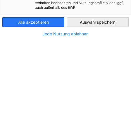
Verhalten beobachten und Nutzungsprofile bilden, ggf.
auch außerhalb des EWR.
Brazil - Porto
Alegre
STANDORT
Alle akzeptieren
Auswahl speichern
Adresse:
Rua 21 de Agosto, 634, CEP 93020-580
Jede Nutzung ablehnen
Stadt:
São Leopoldo
Bundesland/Provinz:
Rio Grande do Sul
Land:
Brasilien
KONTAKT
Rufen Sie uns an!
(+55 51) 3391-0182
Schreiben Sie uns eine E-Mail!
contato@cuboverde.com.br