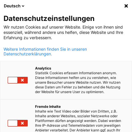
Deutsch
Suche öffnen
Navi
Ein
Datenschutzeinstellungen
Wir nutzen Cookies auf unserer Website. Einige von ihnen sind
essenziell, während andere uns helfen, diese Website und Ihre
Erfahrung zu verbessern.
Weitere Informationen finden Sie in unseren
Datenschutzerklärungen.
Analytics
Statistik Cookies erfassen Informationen anonym.
Diese Informationen helfen uns zu verstehen, wie
Senior Expert Service
unsere Besucher unsere Website nutzen. Wir nutzen
Senior Expert Service
diese Daten um Fehler zu beheben und die Nutzung
der Website für unsere User zu optimieren.
German
Fremde Inhalte
Als Repräsentanz des Senior Experten Services (SES) ist unsere
Inhalte wie Text Video oder Bilder von Dritten, z.B.
AHK Bindeglied zu kompetenten Beratungsdienstleistungen in
Inhalte anderer Websites, sozialer Netzwerke oder
Plattformen dürfen angezeigt werden. Dabei werden
diversen Bereichen.
Ihre IP-Adresse und Telemetriedaten vom jeweiligen
Anbieter verarbeitet. Der Anbieter kann ggf. auch Ihr
Die Stiftung SES - Senior Experten Service wurde im Jahr 1983