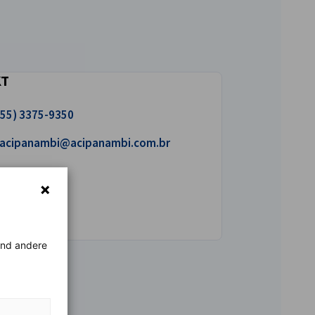
KT
uns an!
 55) 3375-9350
iben Sie uns eine E-Mail!
acipanambi@acipanambi.com.br
rend andere