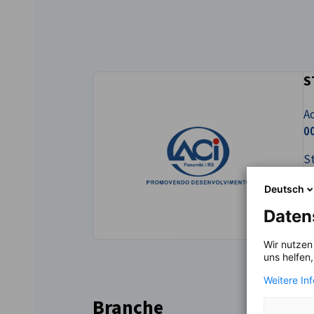
Brazil - Porto
Alegre
S
Ad
0
St
B
Deutsch
Daten
L
Wir nutzen
uns helfen
Weitere In
Branche