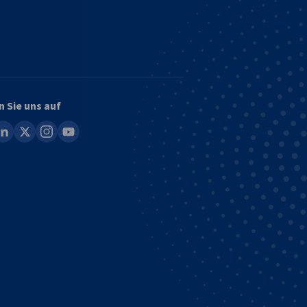
n Sie uns auf
ook
inkedin
x
instagram
youtube