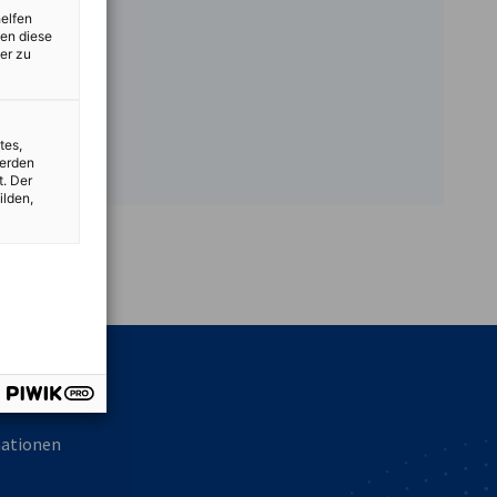
helfen
zen diese
er zu
tes,
werden
t. Der
ilden,
vest
mationen