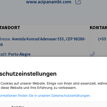
www.acipanambi.com
TANDORT
KONTA
Rufen Sie 
resse:
Avenida Konrad Adenauer 555, CEP 98280-
(+55
00
Schre
adt:
Porto Alegre
undesland/Provinz:
Rio Grande do Sul
schutzeinstellungen
and:
Brasilien
 Cookies auf unserer Website. Einige von ihnen sind essenziell, wäh
, diese Website und Ihre Erfahrung zu verbessern.
formationen finden Sie in unseren Datenschutzerklärungen.