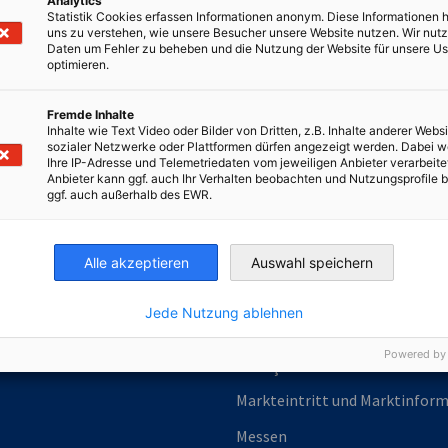
Analytics
Statistik Cookies erfassen Informationen anonym. Diese Informationen 
uns zu verstehen, wie unsere Besucher unsere Website nutzen. Wir nut
ichen Dienstleistungen
Daten um Fehler zu beheben und die Nutzung der Website für unsere Us
optimieren.
Fremde Inhalte
Inhalte wie Text Video oder Bilder von Dritten, z.B. Inhalte anderer Websi
sozialer Netzwerke oder Plattformen dürfen angezeigt werden. Dabei 
Ihre IP-Adresse und Telemetriedaten vom jeweiligen Anbieter verarbeite
Anbieter kann ggf. auch Ihr Verhalten beobachten und Nutzungsprofile b
irtschaft und Energie
ggf. auch außerhalb des EWR.
Industrie- und Handelskammer
Industrie- und Handelskammer
AHK.de
Germany Trade & In
Alle akzeptieren
Auswahl speichern
Jede Nutzung ablehnen
Powered by
Serviços
Markteintritt und Marktinfor
Messen