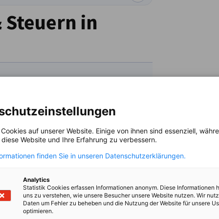
 Steuern in
schutzeinstellungen
 Cookies auf unserer Website. Einige von ihnen sind essenziell, wäh
, diese Website und Ihre Erfahrung zu verbessern.
on from Debts subject to Judicial
formationen finden Sie in unseren Datenschutzerklärungen.
Analytics
 Brazil
Statistik Cookies erfassen Informationen anonym. Diese Informationen 
uns zu verstehen, wie unsere Besucher unsere Website nutzen. Wir nut
Daten um Fehler zu beheben und die Nutzung der Website für unsere Us
optimieren.