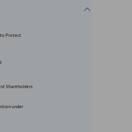
 to Protect
d
dent Shareholders
nition under