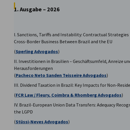
1. Ausgabe – 2026
I. Sanctions, Tariffs and Instability: Contractual Strategies
Cross-Border Business Between Brazil and the EU
(
Sperling Advogados
)
II. Investitionen in Brasilien – Geschäftsumfeld, Anreize un
Herausforderungen
(
Pacheco Neto Sanden Teisseire Advogados
)
III. Dividend Taxation in Brazil: Key Impacts for Non-Resi
(
FCR Law / Fleury, Coimbra & Rhomberg Advogados
)
IV. Brazil-European Union Data Transfers: Adequacy Recog
the LGPD
(
Stüssi-Neves Advogados
)