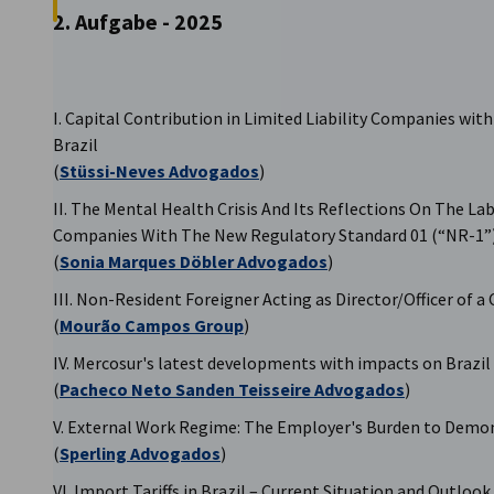
2. Aufgabe - 2025
I. Capital Contribution in Limited Liability Companies with
Brazil
(
Stüssi-Neves Advogados
)
II. The Mental Health Crisis And Its Reflections On The L
Companies With The New Regulatory Standard 01 (“NR-1”
(
Sonia Marques Döbler Advogados
)
III. Non-Resident Foreigner Acting as Director/Officer of 
(
Mourão Campos Group
)
IV. Mercosur's latest developments with impacts on Brazil
(
Pacheco Neto Sanden Teisseire Advogados
)
V. External Work Regime: The Employer's Burden to Demo
(
Sperling Advogados
)
VI. Import Tariffs in Brazil – Current Situation and Outlook