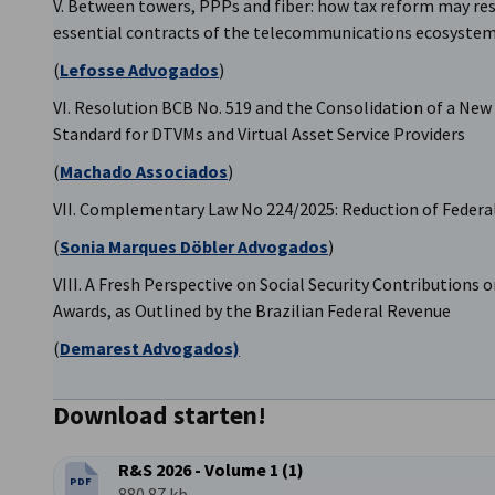
V. Between towers, PPPs and fiber: how tax reform may re
essential contracts of the telecommunications ecosyste
(
Lefosse Advogados
)
VI. Resolution BCB No. 519 and the Consolidation of a New
Standard for DTVMs and Virtual Asset Service Providers
(
Machado Associados
)
VII. Complementary Law No 224/2025: Reduction of Federal
(
Sonia Marques Döbler Advogados
)
VIII. A Fresh Perspective on Social Security Contributions
Awards, as Outlined by the Brazilian Federal Revenue
(
Demarest Advogados)
Download starten!
R&S 2026 - Volume 1 (1)
PDF
DATEITYP:
Dateigröße:
880.87 kb