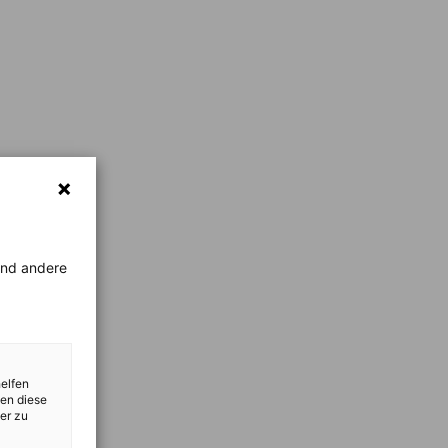
rend andere
helfen
zen diese
er zu