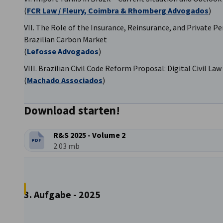
(
FCR Law / Fleury, Coimbra & Rhomberg Advogados
)
VII. The Role of the Insurance, Reinsurance, and Private 
Brazilian Carbon Market
(
Lefosse Advogados
)
VIII. Brazilian Civil Code Reform Proposal: Digital Civil Law
(
Machado Associados
)
Download starten!
R&S 2025 - Volume 2
PDF
DATEITYP:
Dateigröße:
2.03 mb
3. Aufgabe - 2025