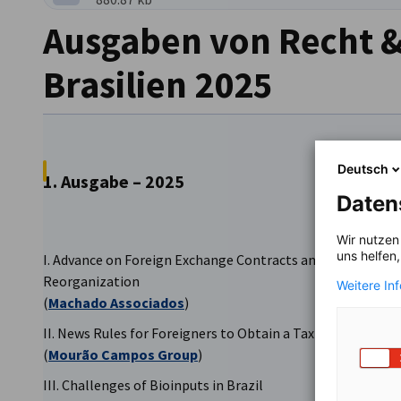
Ausgaben von Recht &
Brasilien 2025
Deutsch
1. Ausgabe – 2025
Daten
Wir nutzen
uns helfen
I. Advance on Foreign Exchange Contracts and their Exclusi
Reorganization
Weitere In
(
Machado Associados
)
II. News Rules for Foreigners to Obtain a Tax ID Number in
(
Mourão Campos Group
)
III. Challenges of Bioinputs in Brazil