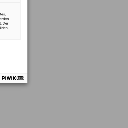
tes,
werden
t. Der
ilden,