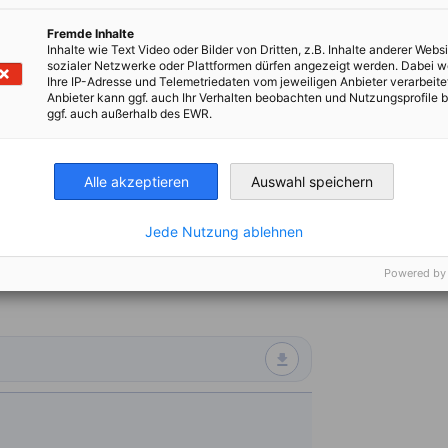
Fremde Inhalte
 Multinationals in Brazil
Inhalte wie Text Video oder Bilder von Dritten, z.B. Inhalte anderer Websi
sozialer Netzwerke oder Plattformen dürfen angezeigt werden. Dabei 
Ihre IP-Adresse und Telemetriedaten vom jeweiligen Anbieter verarbeite
t in Brazil
Anbieter kann ggf. auch Ihr Verhalten beobachten und Nutzungsprofile b
ggf. auch außerhalb des EWR.
r Brazilian Agribusiness
Alle akzeptieren
Auswahl speichern
the Transition Period?
Jede Nutzung ablehnen
Powered by