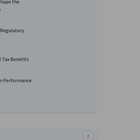
shape the
m
 Regulatory
 Tax Benefits
 on Performance